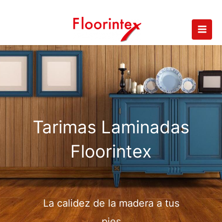
Ir
al
contenido
Tarimas Laminadas
Floorintex
La calidez de la madera a tus
pies